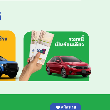
์
สมัครเลย