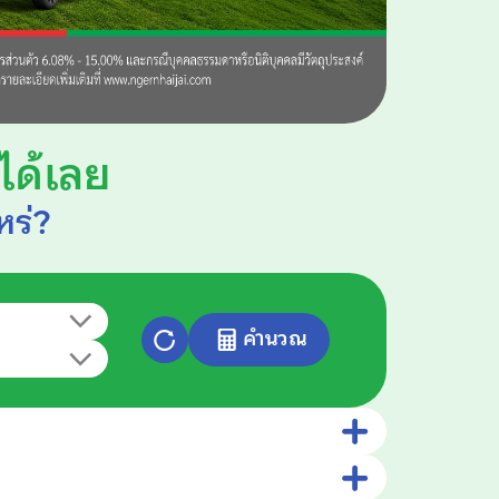
ได้เลย
หร่?
คำนวณ