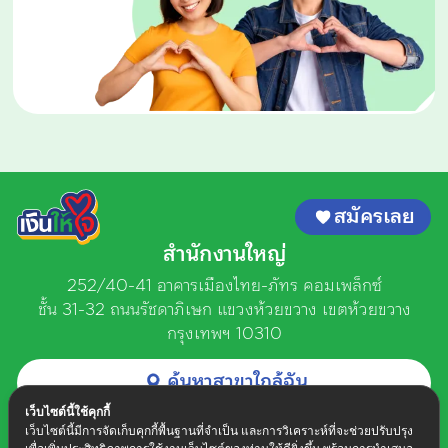
สมัครเลย
สำนักงานใหญ่
252/40-41 อาคารเมืองไทย-ภัทร คอมเพล็กซ์
ชั้น 31-32 ถนนรัชดาภิเษก
แขวงห้วยขวาง เขตห้วยขวาง
กรุงเทพฯ 10310
ค้นหาสาขาใกล้ฉัน
ติดต่อเงินให้ใจ
เว็บไซต์นี้ใช้คุกกี้
วันจันทร์ - วันเสาร์ เวลา 8.30 น. - 17.30 น.
เว็บไซต์นี้มีการจัดเก็บคุกกี้พื้นฐานที่จำเป็น และการวิเคราะห์ที่จะช่วยปรับปรุง