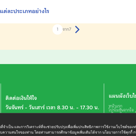
่อแต่ละประเภทอย่างไร
จาก
7
แผนผังเว็บไ
ติดต่อเงินให้ใจ
หน้าแรก
วันจันทร์ - วันเสาร์ เวลา 8.30 น. - 17.30 น.
โปรโมชันจากใจ
บริการพิเศษจาก
02 078 8899
เกี่ยวกับเรา
ค้นหาสาขาใกล้ฉ
ประกาศ
ฐานที่จำเป็น และการวิเคราะห์ที่จะช่วยปรับปรุงเพื่อเพิ่มประสิทธิภาพการใช้งานเว็บไซต์ของท
บทความทั้งหม
ับความสนใจของท่าน โดยท่านสามารถศึกษาข้อมูลเพิ่มเติมได้จาก นโยบายการใช้คุกกี้ ก
บทความจากใจ