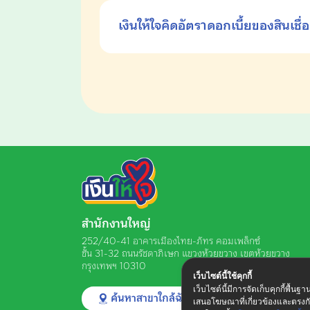
เงินให้ใจคิดอัตราดอกเบี้ยของสินเชื
สำนักงานใหญ่
252/40-41 อาคารเมืองไทย-ภัทร คอมเพล็กซ์
ชั้น 31-32 ถนนรัชดาภิเษก
แขวงห้วยขวาง เขตห้วยขวาง
กรุงเทพฯ 10310
เว็บไซต์นี้ใช้คุกกี้
เว็บไซต์นี้มีการจัดเก็บคุกกี้พื้น
ค้นหาสาขาใกล้ฉัน
เสนอโฆษณาที่เกี่ยวข้องและตรงก