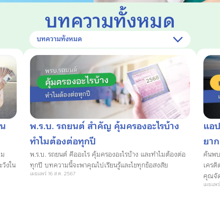
บทความทั้งหมด
บทความทั้งหมด
ดน
พ.ร.บ. รถยนต์ สำคัญ คุ้มครองอะไรบ้าง
แอปเ
ทำไมต้องต่อทุกปี
ยาก
อม
พ.ร.บ. รถยนต์ คืออะไร คุ้มครองอะไรบ้าง และทำไมต้องต่อ
ค้นพบ
ะวังใน
ทุกปี บทความนี้จะพาคุณไปเรียนรู้และไขทุกข้อสงสัย
เครดิต
เผยแพร่ 16 ส.ค. 2567
คุณจั
เผยแพร่