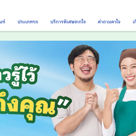
ณฑ์
ประเภทรถ
บริการพิเศษจากใจ
คำถามคาใจ
เ