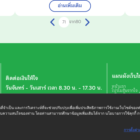
อ่านเพิ่มเติม
จาก
80
แผนผังเว็บไ
ติดต่อเงินให้ใจ
หน้าแรก
วันจันทร์ - วันเสาร์ เวลา 8.30 น. - 17.30 น.
โปรโมชันจากใจ
บริการพิเศษจาก
02 078 8899
เกี่ยวกับเรา
ค้นหาสาขาใกล้ฉ
ประกาศ
ฐานที่จำเป็น และการวิเคราะห์ที่จะช่วยปรับปรุงเพื่อเพิ่มประสิทธิภาพการใช้งานเว็บไซต์ของท
บทความทั้งหม
ับความสนใจของท่าน โดยท่านสามารถศึกษาข้อมูลเพิ่มเติมได้จาก นโยบายการใช้คุกกี้ ก
บทความจากใจ
ใจรู้จริงเรื่องการ
บทความดีต่อใจ
คำถามคาใจ
การตั้งค่าคุ