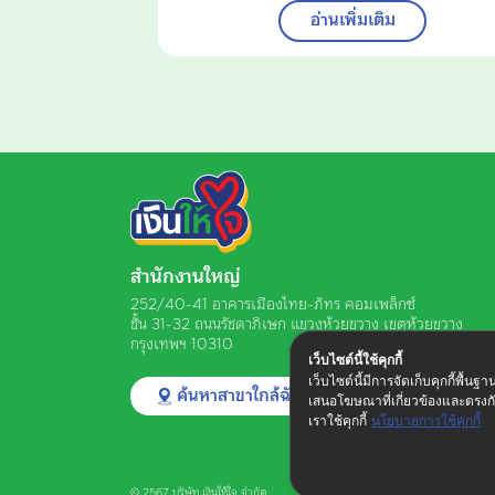
อ่านเพิ่มเติม
สำนักงานใหญ่
252/40-41 อาคารเมืองไทย-ภัทร คอมเพล็กซ์
ชั้น 31-32 ถนนรัชดาภิเษก
แขวงห้วยขวาง เขตห้วยขวาง
กรุงเทพฯ 10310
เว็บไซต์นี้ใช้คุกกี้
เว็บไซต์นี้มีการจัดเก็บคุกกี้พื้น
ค้นหาสาขาใกล้ฉัน
เสนอโฆษณาที่เกี่ยวข้องและตรงก
เราใช้คุกกี้​
นโยบายการใช้คุกกี้
© 2567 บริษัท เงินให้ใจ จำกัด