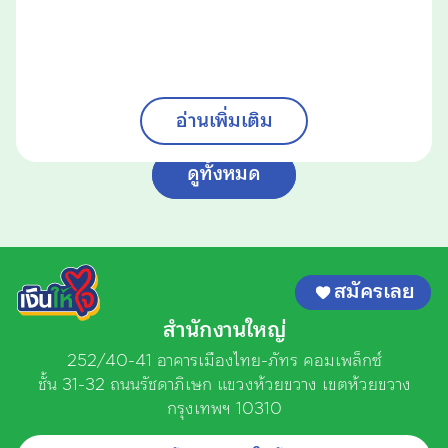
อ่านเพิ่มเติม
ดูทั้งหมด
สมัครเลย
สำนักงานใหญ่
252/40-41 อาคารเมืองไทย-ภัทร คอมเพล็กซ์
ชั้น 31-32 ถนนรัชดาภิเษก
แขวงห้วยขวาง เขตห้วยขวาง
กรุงเทพฯ 10310