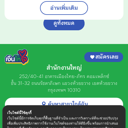
อ่านเพิ่มเติม
ดูทั้งหมด
สมัครเลย
สำนักงานใหญ่
252/40-41 อาคารเมืองไทย-ภัทร คอมเพล็กซ์
ชั้น 31-32 ถนนรัชดาภิเษก
แขวงห้วยขวาง เขตห้วยขวาง
กรุงเทพฯ 10310
ค้นหาสาขาใกล้ฉัน
ติดต่อเงินให้ใจ
เว็บไซต์นี้ใช้คุกกี้
วันจันทร์ - วันเสาร์ เวลา 8.30 น. - 17.30 น.
เว็บไซต์นี้มีการจัดเก็บคุกกี้พื้นฐานที่จำเป็น และการวิเคราะห์ที่จะช่วยปรับปรุง
เพื่อเพิ่มประสิทธิภาพการใช้งานเว็บไซต์ของท่านให้ดียิ่งขึ้น พร้อมการนำเสนอ