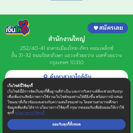
สมัครเลย
สำนักงานใหญ่
252/40-41 อาคารเมืองไทย-ภัทร คอมเพล็กซ์
ชั้น 31-32 ถนนรัชดาภิเษก
แขวงห้วยขวาง เขตห้วยขวาง
กรุงเทพฯ 10310
ค้นหาสาขาใกล้ฉัน
ติดต่อเงินให้ใจ
เว็บไซต์นี้ใช้คุกกี้
วันจันทร์ - วันเสาร์ เวลา 8.30 น. - 17.30 น.
เว็บไซต์นี้มีการจัดเก็บคุกกี้พื้นฐานที่จำเป็น และการวิเคราะห์ที่จะช่วยปรับปรุง
เพื่อเพิ่มประสิทธิภาพการใช้งานเว็บไซต์ของท่านให้ดียิ่งขึ้น พร้อมการนำเสนอ
02 078 8899
โฆษณาที่เกี่ยวข้องและตรงกับความสนใจของท่าน โดยท่านสามารถศึกษา
ข้อมูลเพิ่มเติมได้จาก นโยบายการใช้คุกกี้ กรุณากดยอมรับเพื่อยินยอมให้เราใช้
คุกกี้​
นโยบายการใช้คุกกี้
ยอมรับคุกกี้ทั้งหมด​
แผนผังเว็บไซต์