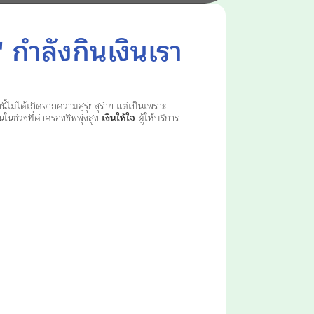
 กำลังกินเงินเรา
ี้ไม่ได้เกิดจากความสุรุ่ยสุร่าย แต่เป็นเพราะ
ในช่วงที่ค่าครองชีพพุ่งสูง
เงินให้ใจ
ผู้ให้บริการ