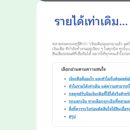
รายได้เท่าเดิม…
หลายคนคงเคยรู้สึกว่า "เงินเดือนออกมาแล้ว
แ
ต่
เงินเฟ้อ ที่กำลังทำงานอยู่เงียบ ๆ ในทุกบิล ทุกใ
สินเชื่อรถยนต์ที่เชื่อถือได้ อยากให้ทุกคนเข้าใจก่
เลือกอ่านตามความสนใจ
เงินเฟ้อคืออะไร และทำไมถึงส่งผลต่อ
ทำไมรายได้เท่าเดิม แต่ความสามารถ
กลยุทธ์รับมือเงินเฟ้อที่ใช้ได้จริงสำห
รถแลกเงิน ทางเลือกฉุกเฉินที่หลาย
สิ่งที่ควรระวังก่อนตัดสินใจใช้สินเชื่
สรุป