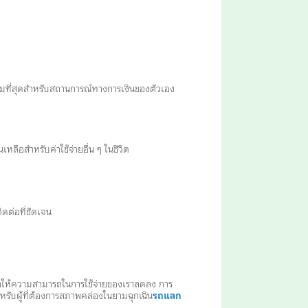
ะสมที่สุดสำหรับสถานการณ์ทางการเงินของตัวเอง
หลือสำหรับค่าใช้จ่ายอื่น ๆ ในชีวิต
ดต่อที่ชัดเจน
กปีทำให้ความสามารถในการใช้จ่ายของเราลดลง การ
สำหรับผู้ที่ต้องการสภาพคล่องในยามฉุกเฉิน
รถแลก