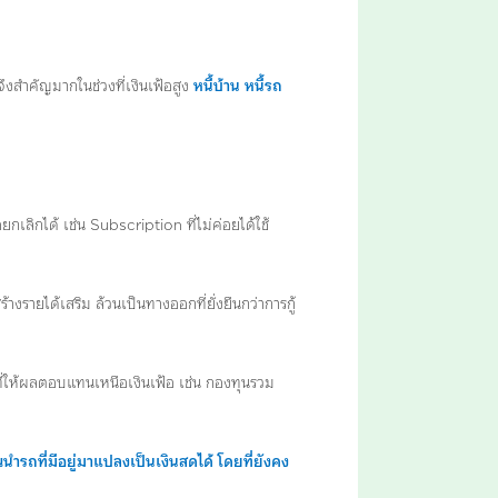
จึงสำคัญมากในช่วงที่เงินเฟ้อสูง
หนี้บ้าน หนี้รถ
เลิกได้ เช่น Subscription ที่ไม่ค่อยได้ใช้
งรายได้เสริม ล้วนเป็นทางออกที่ยั่งยืนกว่าการกู้
ที่ให้ผลตอบแทนเหนือเงินเฟ้อ เช่น กองทุนรวม
ณนำรถที่มีอยู่มาแปลงเป็นเงินสดได้ โดยที่ยังคง