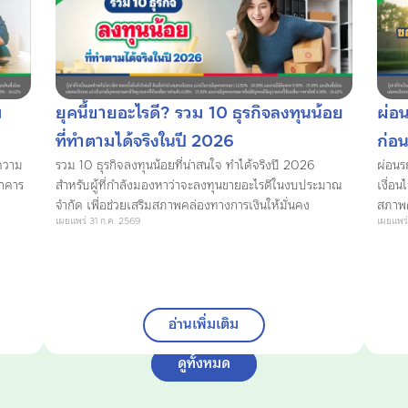
ม
ยุคนี้ขายอะไรดี? รวม 10 ธุรกิจลงทุนน้อย
ผ่อน
ที่ทำตามได้จริงในปี 2026
ก่อ
 ความ
รวม 10 ธุรกิจลงทุนน้อยที่น่าสนใจ ทำได้จริงปี 2026
ผ่อนร
นาคาร
สำหรับผู้ที่กำลังมองหาว่าจะลงทุนขายอะไรดีในงบประมาณ
เงื่อ
จำกัด เพื่อช่วยเสริมสภาพคล่องทางการเงินให้มั่นคง
สภาพค
เผยแพร่ 31 ก.ค. 2569
เผยแพร่
อ่านเพิ่มเติม
ดูทั้งหมด