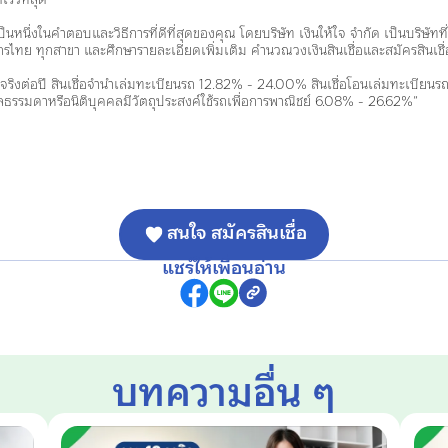
ร็วที่สุด
็นหนึ่งในคำตอบและวิธีการที่ดีที่สุดของคุณ โดยบริษัท เงินให้ใจ จำกัด เป็นบริษัทที่ให้
ิกรไทย ทุกสาขา และศึกษารายละเอียดเพิ่มเติม คำนวณวงเงินสินเชื่อและสมัครสินเชื่อ
่แท้จริงต่อปี สินเชื่อจำนำเล่มทะเบียนรถ 12.82% - 24.00% สินเชื่อโอนเล่มทะเบียน
ธรรมดาหรือนิติบุคคลมีวัตถุประสงค์ใช้รถเพื่อการพาณิชย์ 6.08% - 26.62%”
สนใจ สมัครสินเชื่อ
แชร์ให้เพื่อนอ่าน
บทความอื่น ๆ