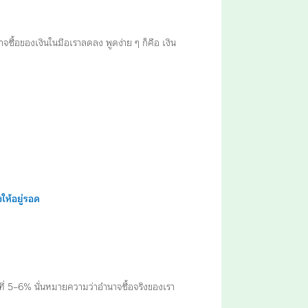
าจซื้อของเงินในมือเราลดลง พูดง่าย ๆ ก็คือ เงิน
งให้อยู่รอด
่ที่ 5–6% นั่นหมายความว่าอำนาจซื้อจริงของเรา