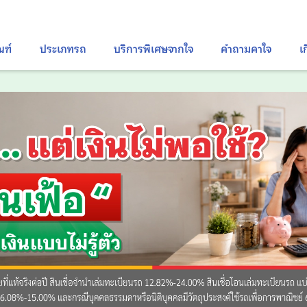
ณฑ์
ประเภทรถ
บริการพิเศษจากใจ
คำถามคาใจ
เ