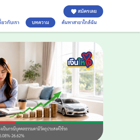
สมัครเลย
กี่ยวกับเรา
บทความ
ค้นหาสาขาใกล้ฉัน