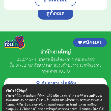
อ่านเพิ่มเติม
ดูทั้งหมด
สมัครเลย
สำนักงานใหญ่
252/40-41 อาคารเมืองไทย-ภัทร คอมเพล็กซ์
ชั้น 31-32 ถนนรัชดาภิเษก
แขวงห้วยขวาง เขตห้วยขวาง
กรุงเทพฯ 10310
ค้นหาสาขาใกล้ฉัน
ติดต่อเงินให้ใจ
เว็บไซต์นี้ใช้คุกกี้
วันจันทร์ - วันเสาร์ เวลา 8.30 น. - 17.30 น.
เว็บไซต์นี้มีการจัดเก็บคุกกี้พื้นฐานที่จำเป็น และการวิเคราะห์ที่จะช่วยปรับปรุง
เพื่อเพิ่มประสิทธิภาพการใช้งานเว็บไซต์ของท่านให้ดียิ่งขึ้น พร้อมการนำเสนอ
02 078 8899
โฆษณาที่เกี่ยวข้องและตรงกับความสนใจของท่าน โดยท่านสามารถศึกษา
ข้อมูลเพิ่มเติมได้จาก นโยบายการใช้คุกกี้ กรุณากดยอมรับเพื่อยินยอมให้เราใช้