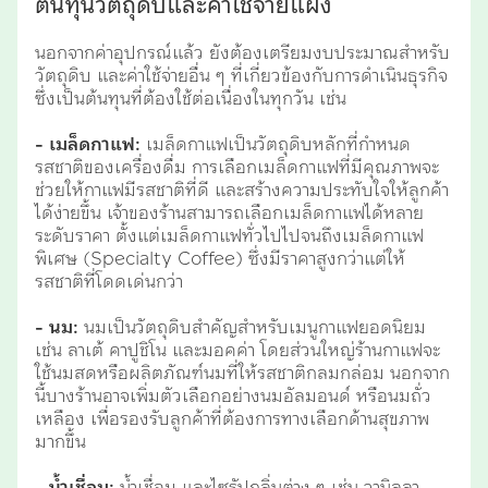
ต้นทุนวัตถุดิบและค่าใช้จ่ายแฝง
นอกจากค่าอุปกรณ์แล้ว ยังต้องเตรียมงบประมาณสำหรับ
วัตถุดิบ และค่าใช้จ่ายอื่น ๆ ที่เกี่ยวข้องกับการดำเนินธุรกิจ
ซึ่งเป็นต้นทุนที่ต้องใช้ต่อเนื่องในทุกวัน เช่น
- เมล็ดกาแฟ:
เมล็ดกาแฟเป็นวัตถุดิบหลักที่กำหนด
รสชาติของเครื่องดื่ม การเลือกเมล็ดกาแฟที่มีคุณภาพจะ
ช่วยให้กาแฟมีรสชาติที่ดี และสร้างความประทับใจให้ลูกค้า
ได้ง่ายขึ้น เจ้าของร้านสามารถเลือกเมล็ดกาแฟได้หลาย
ระดับราคา ตั้งแต่เมล็ดกาแฟทั่วไปไปจนถึงเมล็ดกาแฟ
พิเศษ (Specialty Coffee) ซึ่งมีราคาสูงกว่าแต่ให้
รสชาติที่โดดเด่นกว่า
- นม:
นมเป็นวัตถุดิบสำคัญสำหรับเมนูกาแฟยอดนิยม
เช่น ลาเต้ คาปูชิโน และมอคค่า โดยส่วนใหญ่ร้านกาแฟจะ
ใช้นมสดหรือผลิตภัณฑ์นมที่ให้รสชาติกลมกล่อม นอกจาก
นี้บางร้านอาจเพิ่มตัวเลือกอย่างนมอัลมอนด์ หรือนมถั่ว
เหลือง เพื่อรองรับลูกค้าที่ต้องการทางเลือกด้านสุขภาพ
มากขึ้น