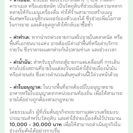
- น้ำเชื่อม:
น้ำเชื่อม และไซรัปกลิ่นต่าง ๆ เช่น วานิลลา
คาราเมล หรือเฮเซลนัท เป็นวัตถุดิบที่ช่วยเพิ่มความหลาก
หลายให้กับเมนูเครื่องดื่ม ทำให้ร้านสามารถสร้างเมนู
พิเศษหรือเมนูซิกเนเจอร์ของตัวเองได้ ซึ่งช่วยเพิ่มโอกาส
ในการขาย และดึงดูดลูกค้าให้กลับมาซื้อซ้ำ
- ค่าทำเล:
หากนำรถพ่วงขายกาแฟไปขายในตลาดนัด หรือ
พื้นที่เอกชนบางแห่ง อาจต้องมีค่าเช่าพื้นที่หรือค่าบริการ
รายวัน ซึ่งราคาจะแตกต่างกันไปตามทำเล และช่วงเวลา
- ค่าน้ำมัน:
สำหรับธุรกิจรถตู้ขายกาแฟเคลื่อนที่ การเดิน
ทางไปยังสถานที่ขายในแต่ละวันจะมีค่าใช้จ่ายเรื่องน้ำมัน
หรือค่าขนส่ง ซึ่งควรคำนวณต้นทุนส่วนนี้ไว้ล่วงหน้าด้วย
- ค่าใบอนุญาต:
ในบางพื้นที่อาจต้องมีใบอนุญาตขาย
อาหารหรือใบอนุญาตจากหน่วยงานท้องถิ่น เพื่อให้สามารถ
ขายได้อย่างถูกต้องตามกฎหมาย
โดยรวมแล้ว ผู้ที่เริ่มต้นธุรกิจรถขายกาแฟควรเตรียมงบ
ประมาณสำหรับวัตถุดิบ และค่าใช้จ่ายเบื้องต้นไว้ประมาณ
10,000 - 30,000 บาท
เพื่อให้สามารถดำเนินธุรกิจใน
ช่วงเริ่มต้นได้อย่างราบรื่น